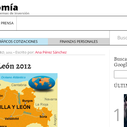
omía
temas de inversión
 PRENSA
Busca
RÁFICOS COTIZACIONES
FINANZAS PERSONALES
RO, 2011
-
Escrito por:
Ana Pérez Sánchez
Busca
 León 2012
Goog
ÚLTI
gilidad: ¿Por qué el Préstamo Promotor privado
12 de diciembre de 2025
mo aprovechar esta opción para gestionar tus
re de 2025
ambién es una decisión financiera: cómo anticiparte