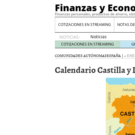
Finanzas y Econ
Finanzas personales, productos de ahorro, sis
COTIZACIONES EN STREAMING
NOTAS DE
Noticias
NOTICIAS:
de XRP
COTIZACIONES EN STREAMING
G
por qué
las
COMUNIDADES AUTÓNOMAS
ESPAÑA
|
4 ENE
alertas
Calendario Castilla y
de
whales
suelen
llegar
tarde
16
de abril
de 2026
Comparativa Costes vs A
acelera la rentabilidad?
Meses sin intereses: Có
compras
24 de noviemb
Planificar tu herencia t