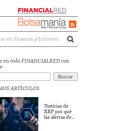
r en:
r en todo FINANCIALRED con
le
MOS ARTÍCULOS
Noticias de
XRP por qué
las alertas de...