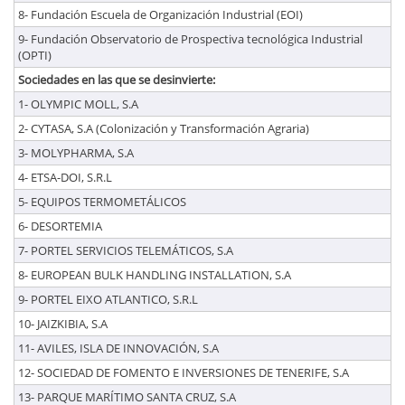
8- Fundación Escuela de Organización Industrial (EOI)
9- Fundación Observatorio de Prospectiva tecnológica Industrial
(OPTI)
Sociedades en las que se desinvierte:
1- OLYMPIC MOLL, S.A
2- CYTASA, S.A (Colonización y Transformación Agraria)
3- MOLYPHARMA, S.A
4- ETSA-DOI, S.R.L
5- EQUIPOS TERMOMETÁLICOS
6- DESORTEMIA
7- PORTEL SERVICIOS TELEMÁTICOS, S.A
8- EUROPEAN BULK HANDLING INSTALLATION, S.A
9- PORTEL EIXO ATLANTICO, S.R.L
10- JAIZKIBIA, S.A
11- AVILES, ISLA DE INNOVACIÓN, S.A
12- SOCIEDAD DE FOMENTO E INVERSIONES DE TENERIFE, S.A
13- PARQUE MARÍTIMO SANTA CRUZ, S.A