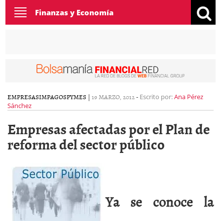
Toggle
Finanzas y Economía
navigation
EMPRESAS
IMPAGOS
PYMES
|
19 MARZO, 2012
-
Escrito por:
Ana Pérez
Sánchez
Empresas afectadas por el Plan de
reforma del sector público
Ya se conoce la