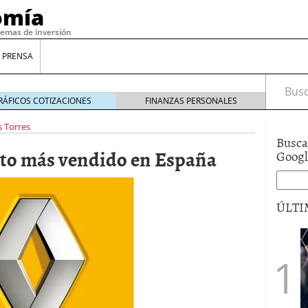
omía
temas de inversión
 PRENSA
Busca
RÁFICOS COTIZACIONES
FINANZAS PERSONALES
s Torres
Busca
uto más vendido en España
Goog
ÚLTI
gilidad: ¿Por qué el Préstamo Promotor privado
12 de diciembre de 2025
mo aprovechar esta opción para gestionar tus
re de 2025
ambién es una decisión financiera: cómo anticiparte