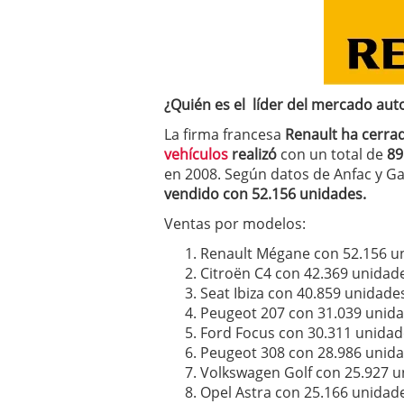
a los costes
21 de novie
¿Cuánto cuesta un soft
¿Quién es el líder del mercado aut
La firma francesa
Renault ha cerr
vehículos
realizó
con un total de
89
en 2008. Según datos de Anfac y G
vendido con 52.156 unidades.
Ventas por modelos:
Renault Mégane con 52.156 u
Citroën C4 con 42.369 unidad
Seat Ibiza con 40.859 unidade
Peugeot 207 con 31.039 unid
Ford Focus con 30.311 unidad
Peugeot 308 con 28.986 unid
Volkswagen Golf con 25.927 
Opel Astra con 25.166 unidad