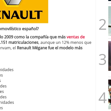
mbre de 2025
ware punto de venta?
3 de octubre de 2025
omovilístico español?
ado 2009 como la compañía que más
ventas de
.151 matriculaciones
, aunque un 12% menos que
anvam, el
Renault Mégane fue el modelo más
nidades
es
s
ades
es
ades
unidades
es