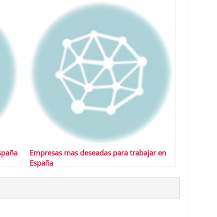
spaña
Empresas mas deseadas para trabajar en
España