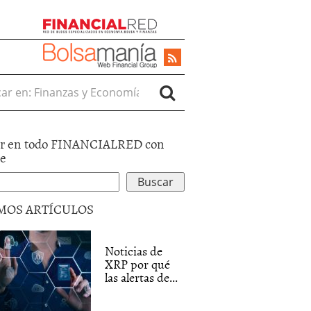
r en:
r en todo FINANCIALRED con
le
MOS ARTÍCULOS
Noticias de
XRP por qué
las alertas de...