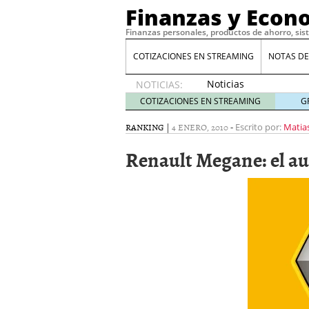
Finanzas y Econ
Finanzas personales, productos de ahorro, sis
COTIZACIONES EN STREAMING
NOTAS DE
Noticias
NOTICIAS:
de XRP
COTIZACIONES EN STREAMING
G
por qué
las
RANKING
|
4 ENERO, 2010
-
Escrito por:
Matia
alertas
Renault Megane: el a
de
whales
suelen
llegar
tarde
16
de abril
de 2026
Comparativa Costes vs A
acelera la rentabilidad?
Meses sin intereses: Có
compras
24 de noviemb
Planificar tu herencia t