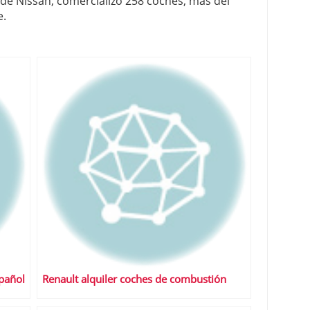
ujo de Nissan, comercializó 258 coches, más del
e.
spañol
Renault alquiler coches de combustión