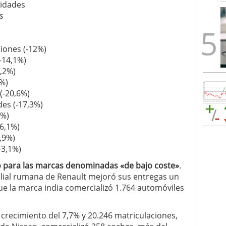
nidades
s
iones (-12%)
-14,1%)
,2%)
8%)
(-20,6%)
es (-17,3%)
0%)
-6,1%)
,9%)
+3,1%)
 para las marcas denominadas «de bajo coste»
.
 filial rumana de Renault mejoró sus entregas un
ue la marca india comercializó 1.764 automóviles
 crecimiento del 7,7% y 20.246 matriculaciones,