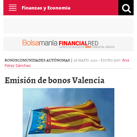
Toggle
Finanzas y Economía
navigation
BONOS
COMUNIDADES AUTÓNOMAS
|
28 MAYO, 2011
-
Escrito por:
Ana
Pérez Sánchez
Emisión de bonos Valencia