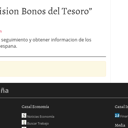
sion Bonos del Tesoro
”
m
seguimiento y obtener informacion de los
 espana.
aña
Canal Economía
Canal I
Finan
Noticias Economía
Buscar Trabajo
Media