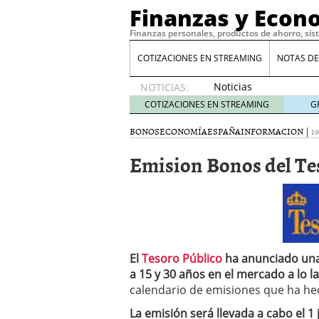
Finanzas y Econ
Finanzas personales, productos de ahorro, sis
COTIZACIONES EN STREAMING
NOTAS DE
Noticias
NOTICIAS:
de XRP
COTIZACIONES EN STREAMING
G
por qué
las
BONOS
ECONOMÍA
ESPAÑA
INFORMACION
|
1
alertas
Emision Bonos del Te
de
whales
suelen
llegar
tarde
16
de abril
de 2026
El
Tesoro Público
ha anunciado una 
Comparativa Costes vs A
acelera la rentabilidad?
a 15 y 30 años en el mercado a lo la
Meses sin intereses: Có
calendario de emisiones que ha hec
compras
24 de noviemb
La emisión será llevada a cabo el 1 j
Planificar tu herencia t