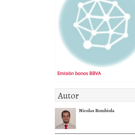
Emisión bonos BBVA
Autor
Nicolas Rombiola