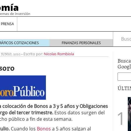
omía
temas de inversión
 PRENSA
Busca
RÁFICOS COTIZACIONES
FINANZAS PERSONALES
9 JUNIO, 2010
-
Escrito por:
Nicolas Rombiola
Busca
soro
Goog
ÚLTI
colocación de Bonos a 3 y 5 años y Obligaciones
gilidad: ¿Por qué el Préstamo Promotor privado
12 de diciembre de 2025
rgo del tercer trimestre.
Estos datos surgen del
mo aprovechar esta opción para gestionar tus
ho público a fin de esta semana.
re de 2025
ulio.
Cuando los
Bonos
a 5 años salgan al
ambién es una decisión financiera: cómo anticiparte