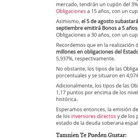
mercado, tendrán un cupón del 3% 
a los costes
21 de novie
¿Cuánto cuesta un soft
Obligaciones
a 15 años, con un cup
Asimismo,
el 5 de agosto subastará
septiembre emitirá Bonos a 5 años
Obligaciones a 30 años, con un cup
Recordemos que en la realización d
millones en obligaciones del Estado
5,937%, respectivamente.
No obstante, los tipos de las Obli
porcentuales y se situaron en 4,074
Adicionalmente, los tipos de las Ob
1,17 puntos por encima de los nivel
histórica.
Esperamos entonces, la emisión de 
de los
inversores directos
y de los 
estado de la deuda soberana españ
Tamnien Te Pueden Gustar: