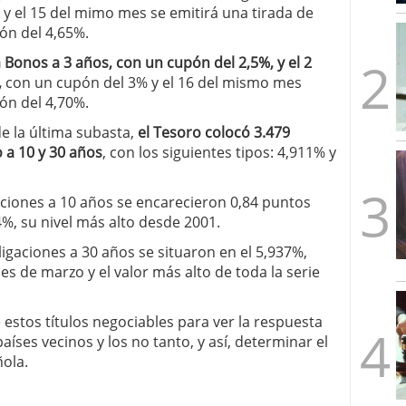
y el 15 del mimo mes se emitirá una tirada de
mbre de 2025
ware punto de venta?
3 de octubre de 2025
ón del 4,65%.
 Bonos a 3 años, con un cupón del 2,5%, y el 2
,
con un cupón del 3% y el 16 del mismo mes
ón del 4,70%.
e la última subasta,
el Tesoro colocó 3.479
 a 10 y 30 años
, con los siguientes tipos: 4,911% y
gaciones a 10 años se encarecieron 0,84 puntos
%, su nivel más alto desde 2001.
ligaciones a 30 años se situaron en el 5,937%,
es de marzo y el valor más alto de toda la serie
estos títulos negociables para ver la respuesta
países vecinos y los no tanto, y así, determinar el
ola.