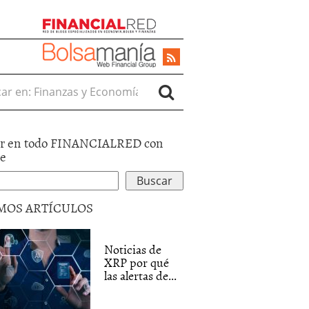
r en:
r en todo FINANCIALRED con
le
MOS ARTÍCULOS
Noticias de
XRP por qué
las alertas de...