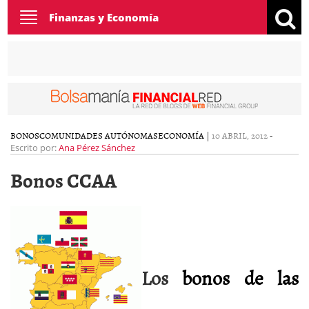
Toggle
Finanzas y Economía
navigation
BONOS
COMUNIDADES AUTÓNOMAS
ECONOMÍA
|
10 ABRIL, 2012
-
Escrito por:
Ana Pérez Sánchez
Bonos CCAA
Los
bonos de las