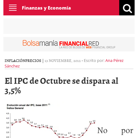
Toggle
Finanzas y Economía
navigation
INFLACIÓN
PRECIOS
|
13 NOVIEMBRE, 2012
-
Escrito por:
Ana Pérez
Sánchez
El IPC de Octubre se dispara al
3,5%
No por