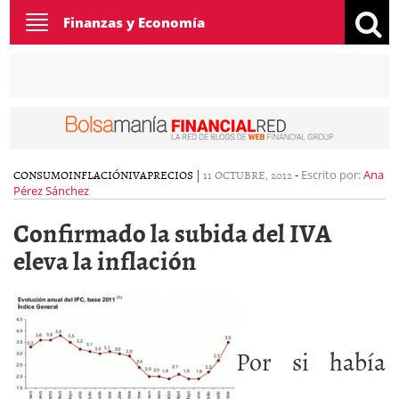
Toggle
Finanzas y Economía
navigation
CONSUMO
INFLACIÓN
IVA
PRECIOS
|
11 OCTUBRE, 2012
-
Escrito por:
Ana
Pérez Sánchez
Confirmado la subida del IVA
eleva la inflación
Por si había