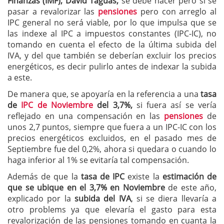
Finanzas (IMF), David Taguas,
se debe hacer pero si se
pasar a revalorizar las
pensiones
pero con arreglo al
IPC general no será viable, por lo que impulsa que se
las indexe al IPC a impuestos constantes (IPC-IC), no
tomando en cuenta el efecto de la última subida del
IVA, y del que también se deberían excluir los precios
energéticos, es decir pulirlo antes de indexar la subida
a este.
De manera que, se apoyaría en la referencia a una
tasa
de
IPC de Noviembre
del 3,7%,
si fuera así se vería
reflejado en una compensación en las
pensiones
de
unos 2,7 puntos, siempre que fuera a un IPC-IC con los
precios energéticos excluidos, en el pasado mes de
Septiembre fue del 0,2%, ahora si quedara o cuando lo
haga inferior al 1% se evitaría tal compensación.
Además de que la
tasa de IPC
existe la
estimación de
que se ubique en el 3,7% en Noviembre
de este año,
explicado por la
subida del IVA
, si se diera llevaría a
otro problems ya que elevaría el gasto para esta
revalorización de las pensiones tomando en cuanta la