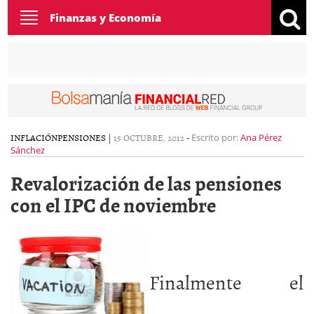
Toggle
Finanzas y Economía
navigation
INFLACIÓN
PENSIONES
|
15 OCTUBRE, 2012
-
Escrito por:
Ana Pérez
Sánchez
Revalorización de las pensiones
con el IPC de noviembre
Finalmente el