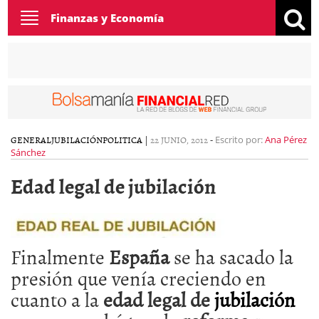
Toggle
Finanzas y Economía
navigation
GENERAL
JUBILACIÓN
POLITICA
|
22 JUNIO, 2012
-
Escrito por:
Ana Pérez
Sánchez
Edad legal de jubilación
Finalmente
España
se ha sacado la
presión que venía creciendo en
cuanto a la
edad legal de
jubilación