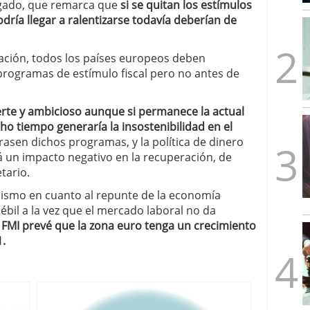
gado, que remarca que
si se quitan los estímulos
mbre de 2025
dría llegar a ralentizarse todavía deberían de
ware punto de venta?
3 de octubre de 2025
tuación, todos los países europeos deben
 programas de estímulo fiscal pero no antes de
erte y ambicioso aunque si permanece la actual
 tiempo generaría la insostenibilidad en el
irasen dichos programas, y la política de dinero
rá un impacto negativo en la recuperación, de
tario.
mismo en cuanto al repunte de la economía
ébil a la vez que el mercado laboral no da
l FMI prevé que la zona euro tenga un crecimiento
1.