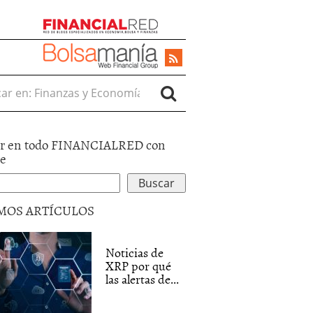
r en:
r en todo FINANCIALRED con
le
MOS ARTÍCULOS
Noticias de
XRP por qué
las alertas de...