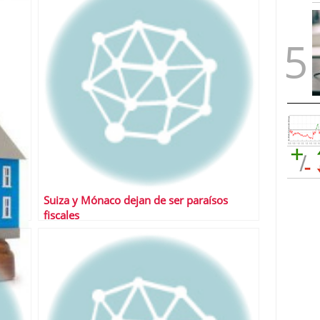
Suiza y Mónaco dejan de ser paraísos
fiscales