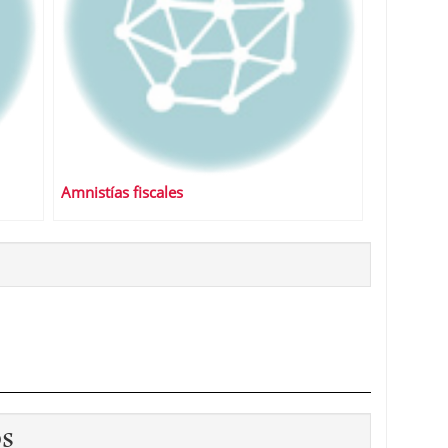
Amnistías fiscales
os