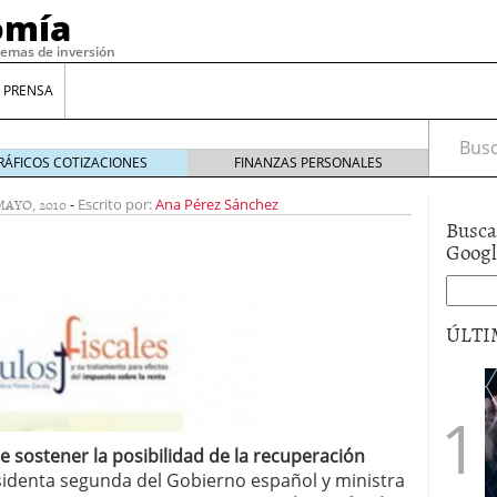
omía
temas de inversión
 PRENSA
Busca
RÁFICOS COTIZACIONES
FINANZAS PERSONALES
MAYO, 2010
-
Escrito por:
Ana Pérez Sánchez
Busca
Goog
ÚLTI
gilidad: ¿Por qué el Préstamo Promotor privado
12 de diciembre de 2025
mo aprovechar esta opción para gestionar tus
e sostener la posibilidad de la recuperación
re de 2025
residenta segunda del Gobierno español y ministra
ambién es una decisión financiera: cómo anticiparte