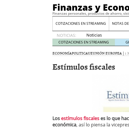
Finanzas y Econ
Finanzas personales, productos de ahorro, sis
COTIZACIONES EN STREAMING
NOTAS DE
Noticias
NOTICIAS:
de XRP
COTIZACIONES EN STREAMING
G
por qué
las
ECONOMÍA
POLITICA
UE
UNIÓN EUROPEA
|
1 
alertas
Estímulos fiscales
de
whales
suelen
llegar
tarde
16
de abril
de 2026
Comparativa Costes vs A
acelera la rentabilidad?
Meses sin intereses: Có
Los
estímulos fiscales
es lo que hac
compras
24 de noviemb
económica
, así lo piensa la vicep
Planificar tu herencia t