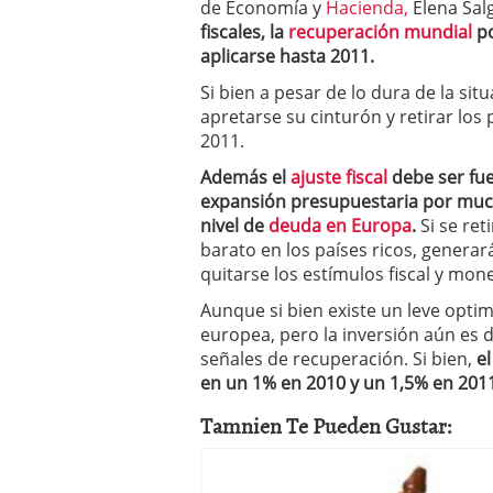
de Economía y
Hacienda,
Elena Sal
a los costes
21 de novie
fiscales, la
recuperación mundial
po
¿Cuánto cuesta un soft
aplicarse hasta 2011.
Si bien a pesar de lo dura de la si
apretarse su cinturón y retirar los
2011.
Además el
ajuste fiscal
debe ser fu
expansión presupuestaria por mucho
nivel de
deuda en Europa
.
Si se ret
barato en los países ricos, genera
quitarse los estímulos fiscal y mone
Aunque si bien existe un leve opti
europea, pero la inversión aún es d
señales de recuperación. Si bien,
e
en un 1% en 2010 y un 1,5% en 201
Tamnien Te Pueden Gustar: