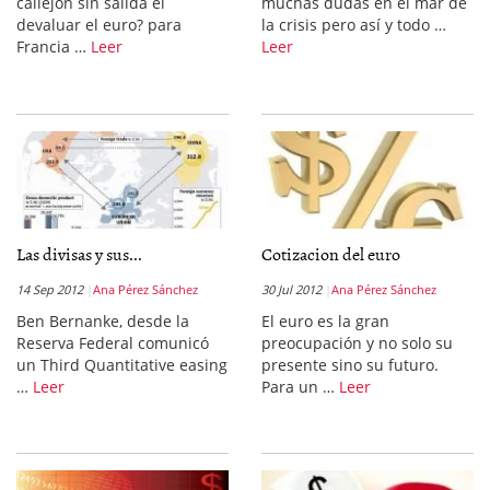
callejón sin salida el
muchas dudas en el mar de
devaluar el euro? para
la crisis pero así y todo …
Francia …
Leer
Leer
Las divisas y sus...
Cotizacion del euro
14 Sep 2012
Ana Pérez Sánchez
30 Jul 2012
Ana Pérez Sánchez
Ben Bernanke, desde la
El euro es la gran
Reserva Federal comunicó
preocupación y no solo su
un Third Quantitative easing
presente sino su futuro.
…
Leer
Para un …
Leer