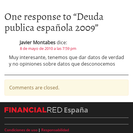
One response to “
Deuda
publica española 2009
”
Javier Montabes
dice:
8 de mayo de 2010 a las 7:59 pm
Muy interesante, tenemos que dar datos de verdad
y no opiniones sobre datos que desconocemos
Comments are closed.
España
Condiciones de uso
|
Responsabilidad