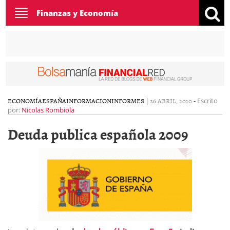
Toggle
Finanzas y Economía
navigation
ECONOMÍA
ESPAÑA
INFORMACION
INFORMES
|
26 ABRIL, 2010
-
Escrito
por:
Nicolas Rombiola
Deuda publica española 2009