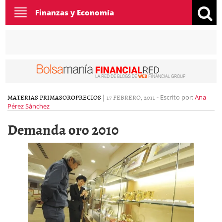
Toggle
Finanzas y Economía
navigation
MATERIAS PRIMAS
ORO
PRECIOS
|
17 FEBRERO, 2011
-
Escrito por:
Ana
Pérez Sánchez
Demanda oro 2010