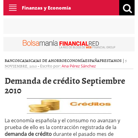
Toggle
Finanzas y Economía
navigation
BANCOS
CAJAS
CAJAS DE AHORRO
ECONOMÍA
ESPAÑA
PRESTAMOS
|
5
NOVIEMBRE, 2010
-
Escrito por:
Ana Pérez Sánchez
Demanda de crédito Septiembre
2010
La economía española y el consumo no avanzan y
prueba de ello es la contracción registrada de la
demanda de crédito
durante el pasado mes de