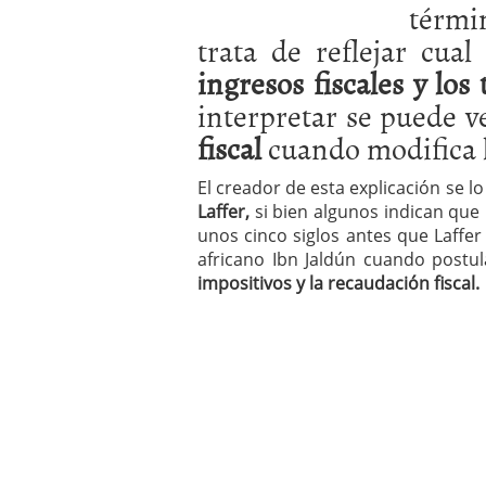
térmi
a los costes
21 de novie
¿Cuánto cuesta un soft
trata de reflejar cua
ingresos fiscales y los
interpretar se puede ve
fiscal
cuando modifica 
El creador de esta explicación se
Laffer,
si bien algunos indican que 
unos cinco siglos antes que Laffe
africano Ibn Jaldún cuando postu
impositivos y la recaudación fiscal.