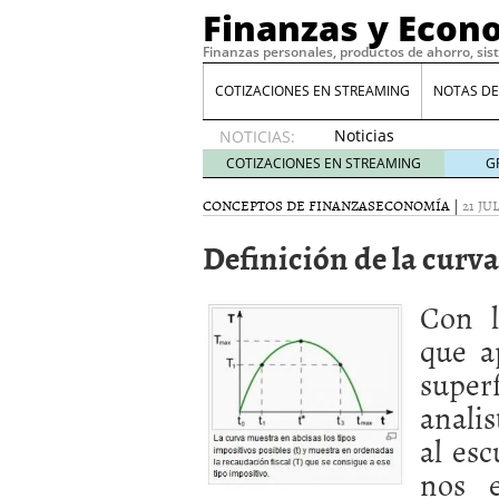
Finanzas y Econ
Finanzas personales, productos de ahorro, sis
COTIZACIONES EN STREAMING
NOTAS DE
Noticias
NOTICIAS:
de XRP
COTIZACIONES EN STREAMING
G
por qué
las
CONCEPTOS DE FINANZAS
ECONOMÍA
|
21 JU
alertas
Definición de la curva
de
whales
suelen
Con l
llegar
tarde
16
que a
de abril
super
de 2026
Comparativa Costes vs A
analis
acelera la rentabilidad?
al es
Meses sin intereses: Có
compras
24 de noviemb
nos 
Planificar tu herencia t