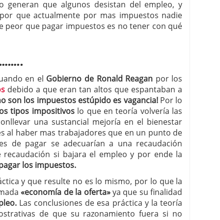
vo generan que algunos desistan del empleo, y
 por que actualmente por mas impuestos nadie
ue peor que pagar impuestos es no tener con qué
……..
uando en el
Gobierno de Ronald Reagan
por los
os
debido a que eran tan altos que espantaban a
o son los impuestos estúpido es vagancia!
Por lo
os tipos impositivos
lo que en teoría volvería las
llevar una sustancial mejoría en el bienestar
les al haber mas trabajadores que en un punto de
bles de pagar se adecuarían a una recaudación
e recaudación si bajara el empleo y por ende la
pagar los impuestos.
ctica y que resulte no es lo mismo, por lo que la
lamada
«economía de la oferta»
ya que su finalidad
pleo.
Las conclusiones de esa práctica y la teoría
ostrativas de que su razonamiento fuera si no