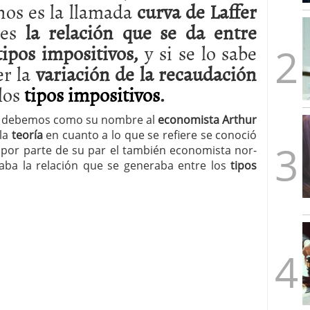
nos es la llamada
curva de Laffer
mbre de 2025
ware punto de venta?
3 de octubre de 2025
l es
la relación que se da entre
 tipos impositivos,
y si se lo sabe
r la
variación de la recaudación
los
tipos impositivos
.
 lo debemos como su nombre al
economista Arthur
la
teoría
en cuanto a lo que se refiere se conoció
r por parte de su par el también economista nor-
laba la relación que se generaba entre los
tipos