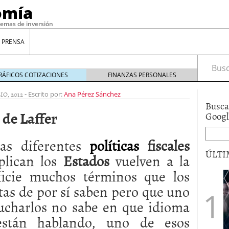
omía
temas de inversión
 PRENSA
Busca
RÁFICOS COTIZACIONES
FINANZAS PERSONALES
LIO, 2012
-
Escrito por:
Ana Pérez Sánchez
Busca
 de Laffer
Goog
as diferentes
políticas
fiscales
ÚLTI
plican los
Estados
vuelven a la
ficie muchos términos que los
gilidad: ¿Por qué el Préstamo Promotor privado
tas de por sí saben pero que uno
12 de diciembre de 2025
cucharlos no sabe en que idioma
mo aprovechar esta opción para gestionar tus
re de 2025
están hablando, uno de esos
ambién es una decisión financiera: cómo anticiparte