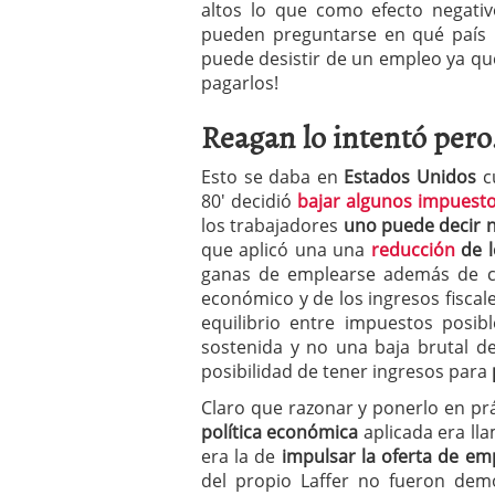
altos lo que como efecto negati
pueden preguntarse en qué país
puede desistir de un empleo ya q
pagarlos!
Reagan lo intentó pero
Esto se daba en
Estados Unidos
c
80′ decidió
bajar algunos impuest
los trabajadores
uno puede decir n
que aplicó una una
reducción
de l
ganas de emplearse además de con
económico y de los ingresos fisca
equilibrio entre impuestos posi
sostenida y no una baja brutal d
posibilidad de tener ingresos para
Claro que razonar y ponerlo en prá
política económica
aplicada era l
era la de
impulsar la oferta de em
del propio Laffer no fueron dem