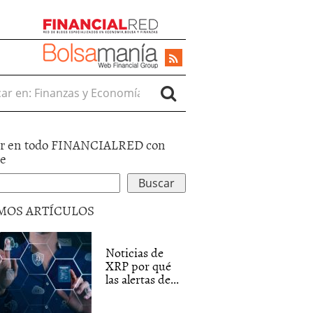
r en:
r en todo FINANCIALRED con
le
MOS ARTÍCULOS
Noticias de
XRP por qué
las alertas de...