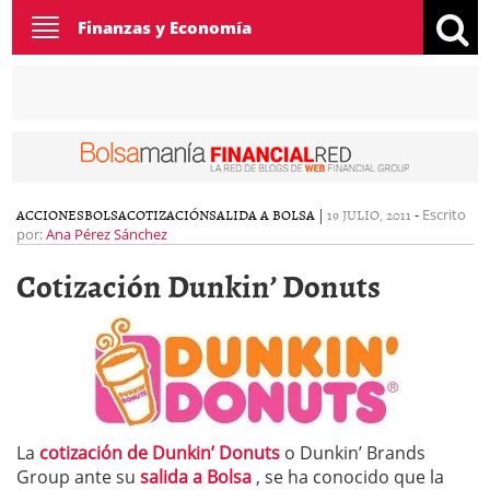
Toggle
Finanzas y Economía
navigation
ACCIONES
BOLSA
COTIZACIÓN
SALIDA A BOLSA
|
19 JULIO, 2011
-
Escrito
por:
Ana Pérez Sánchez
Cotización Dunkin’ Donuts
La
cotización de Dunkin’ Donuts
o Dunkin’ Brands
Group ante su
salida a Bolsa
, se ha conocido que la