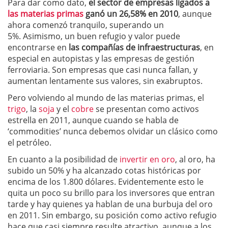
Para dar como dato,
el sector de empresas ligados a
las materias primas
ganó un 26,58% en 2010
, aunque
ahora comenzó tranquilo, superando un
5%. Asimismo, un buen refugio y valor puede
encontrarse en
las compañías de infraestructuras
, en
especial en autopistas y las empresas de gestión
ferroviaria. Son empresas que casi nunca fallan, y
aumentan lentamente sus valores, sin exabruptos.
Pero volviendo al mundo de las materias primas, el
trigo
, la
soja
y el
cobre
se presentan como activos
estrella en 2011, aunque cuando se habla de
‘commodities’ nunca debemos olvidar un clásico como
el petróleo.
En cuanto a la posibilidad de
invertir en oro
, al oro, ha
subido un 50% y ha alcanzado cotas históricas por
encima de los 1.800 dólares. Evidentemente esto le
quita un poco su brillo para los inversores que entran
tarde y hay quienes ya hablan de una burbuja del oro
en 2011. Sin embargo, su posición como activo refugio
hace que casi siempre resulte atractivo, aunque a los