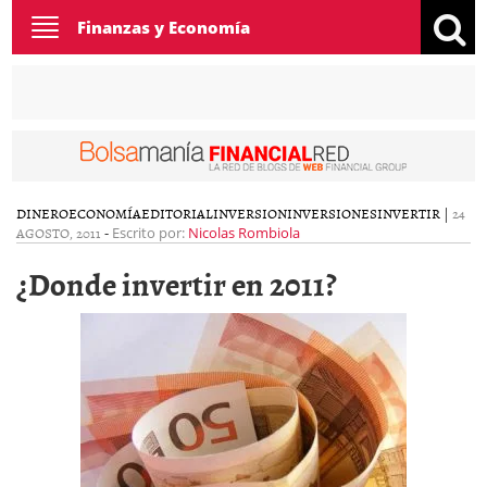
Toggle
Finanzas y Economía
navigation
DINERO
ECONOMÍA
EDITORIAL
INVERSION
INVERSIONES
INVERTIR
|
24
AGOSTO, 2011
-
Escrito por:
Nicolas Rombiola
¿Donde invertir en 2011?