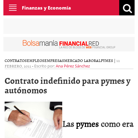
Toggle
Finanzas y Economía
navigation
CONTRATOS
EMPLEOS
EMPRESAS
MERCADO LABORAL
PYMES
|
12
FEBRERO, 2012
-
Escrito por:
Ana Pérez Sánchez
Contrato indefinido para pymes y
autónomos
Las
pymes
como era