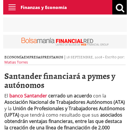
Toggle
Finanzas y Economía
navigation
ECONOMÍA
EMPRESAS
PRESTAMOS
|
18 SEPTIEMBRE, 2008
-
Escrito por:
Matias Torres
Santander financiará a pymes y
autónomos
El
banco Santander
cerrado un acuerdo
con la
Asociación Nacional de Trabajadores Autónomos (ATA)
y la
Unión de Profesionales y Trabajadores Autónomos
(UPTA)
que tendrá como resultado que sus
asociados
obtendrán ventajas financieras, entre las que destaca
la creación de una línea de financiación de 2.000