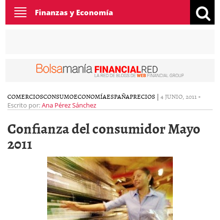
Toggle
Finanzas y Economía
navigation
COMERCIOS
CONSUMO
ECONOMÍA
ESPAÑA
PRECIOS
|
4 JUNIO, 2011
-
Escrito por:
Ana Pérez Sánchez
Confianza del consumidor Mayo
2011