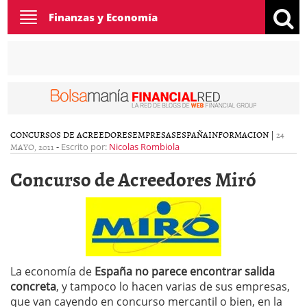
Toggle
Finanzas y Economía
navigation
CONCURSOS DE ACREEDORES
EMPRESAS
ESPAÑA
INFORMACION
|
24
MAYO, 2011
-
Escrito por:
Nicolas Rombiola
Concurso de Acreedores Miró
La economía de
España no parece encontrar salida
concreta
, y tampoco lo hacen varias de sus empresas,
que van cayendo en concurso mercantil o bien, en la