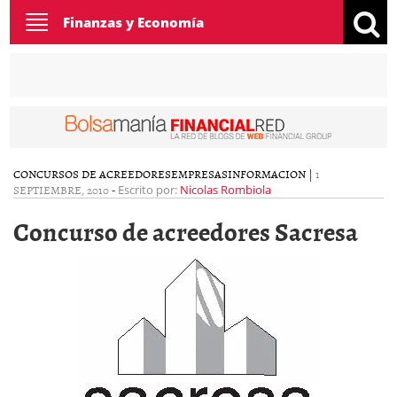
Toggle
Finanzas y Economía
navigation
CONCURSOS DE ACREEDORES
EMPRESAS
INFORMACION
|
1
SEPTIEMBRE, 2010
-
Escrito por:
Nicolas Rombiola
Concurso de acreedores Sacresa