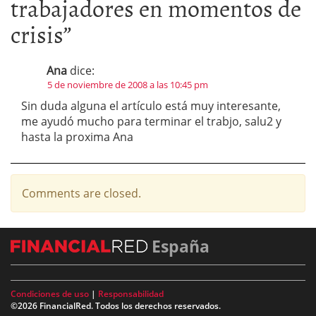
trabajadores en momentos de
crisis
”
Ana
dice:
5 de noviembre de 2008 a las 10:45 pm
Sin duda alguna el artículo está muy interesante,
me ayudó mucho para terminar el trabjo, salu2 y
hasta la proxima Ana
Comments are closed.
España
Condiciones de uso
|
Responsabilidad
©2026 FinancialRed. Todos los derechos reservados.