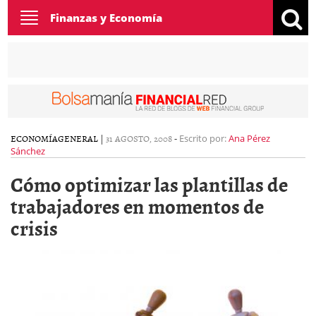
Toggle
Finanzas y Economía
navigation
ECONOMÍA
GENERAL
|
31 AGOSTO, 2008
-
Escrito por:
Ana Pérez
Sánchez
Cómo optimizar las plantillas de
trabajadores en momentos de
crisis