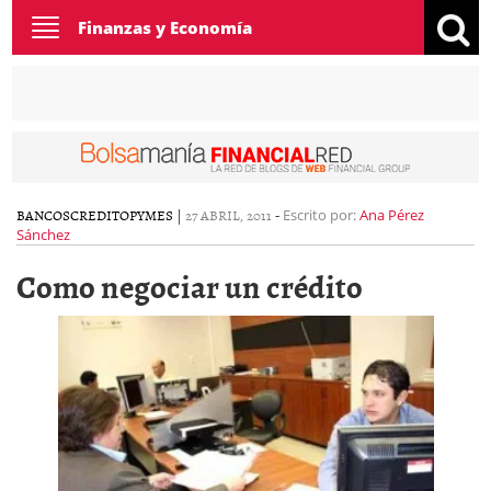
Toggle
Finanzas y Economía
navigation
BANCOS
CREDITO
PYMES
|
27 ABRIL, 2011
-
Escrito por:
Ana Pérez
Sánchez
Como negociar un crédito