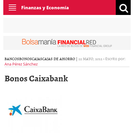
Toggle
Finanzas y Economía
navigation
BANCOS
BONOS
CAJAS
CAJAS DE AHORRO
|
22 MAYO, 2012
-
Escrito por:
Ana Pérez Sánchez
Bonos Caixabank