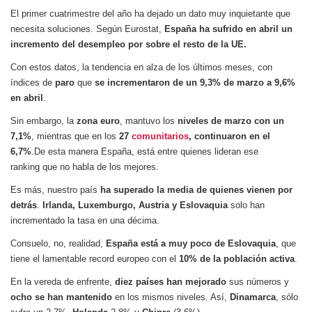
El primer cuatrimestre del año ha dejado un dato muy inquietante que
necesita soluciones. Según Eurostat,
España ha sufrido en abril un
incremento del desempleo por sobre el resto de la UE.
Con estos datos, la tendencia en alza de los últimos meses, con
índices de
paro
que
se incrementaron de un 9,3% de marzo a 9,6%
en abril
.
Sin embargo, la
zona euro
, mantuvo los
niveles de marzo con un
7,1%
, mientras que en los
27
comunitarios
, continuaron en el
6,7%
.
De esta manera España, está entre quienes lideran ese
ranking que no habla de los mejores.
Es más, nuestro país
ha superado la media de quienes vienen por
detrás
.
Irlanda, Luxemburgo, Austria y Eslovaquia
solo han
incrementado la tasa en una décima.
Consuelo, no, realidad,
España está a muy poco de Eslovaquia
, que
tiene el lamentable record europeo con el
10% de la población activa
.
En la vereda de enfrente,
diez países han mejorado
sus números y
ocho se han mantenido
en los mismos niveles. Así,
Dinamarca
, sólo