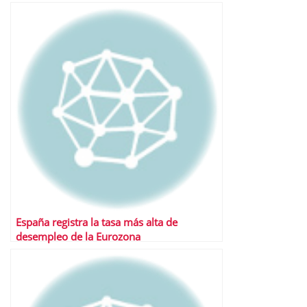
España registra la tasa más alta de
desempleo de la Eurozona