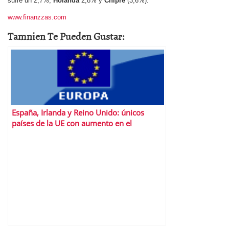
sufre un 2,7%,
Holanda
2,8% y
Chipre
(3,6%).
www.finanzzas.com
Tamnien Te Pueden Gustar:
España, Irlanda y Reino Unido: únicos
países de la UE con aumento en el
desempleo