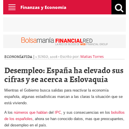
Toggle
Finanzas y Economía
navigation
ECONOMÍA
VIDA
|
1 JUNIO, 2008
-
Escrito por:
Matias Torres
Desempleo: España ha elevado sus
cifras y se acerca a Eslovaquia
Mientras el Gobierno busca salidas para reactivar la economía
española, algunas estadísticas marcan a las claras la situación que se
está viviendo.
A los
números que hablan
del
IPC
, y sus consecuencias en los
bolsillos
de los españoles
, ahora se han conocido datos, mas que preocupantes,
del desempleo en el país.