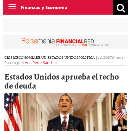
Toggle
Finanzas y Economía
navigation
CRISIS
ECONOMÍA
EE.UU.
ESTADOS UNIDOS
POLITICA
|
1 AGOSTO, 2011
-
Escrito por:
Ana Pérez Sánchez
Estados Unidos aprueba el techo
de deuda