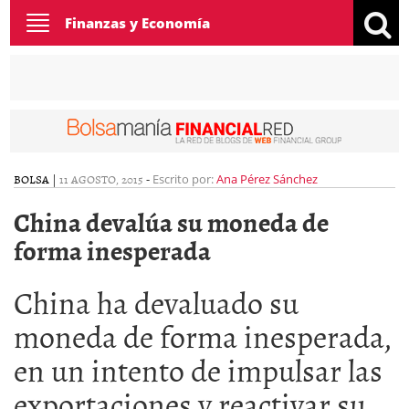
Toggle
Finanzas y Economía
navigation
BOLSA
|
11 AGOSTO, 2015
-
Escrito por:
Ana Pérez Sánchez
China devalúa su moneda de
forma inesperada
China ha devaluado su
moneda de forma inesperada,
en un intento de impulsar las
exportaciones y reactivar su