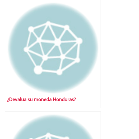
¿Devalua su moneda Honduras?