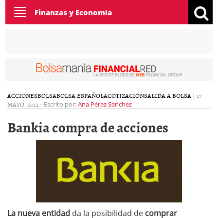
Toggle
Finanzas y Economía
navigation
ACCIONES
BOLSA
BOLSA ESPAÑOLA
COTIZACIÓN
SALIDA A BOLSA
|
17
MAYO, 2012
-
Escrito por:
Ana Pérez Sánchez
Bankia compra de acciones
La nueva entidad
da la posibilidad de
comprar