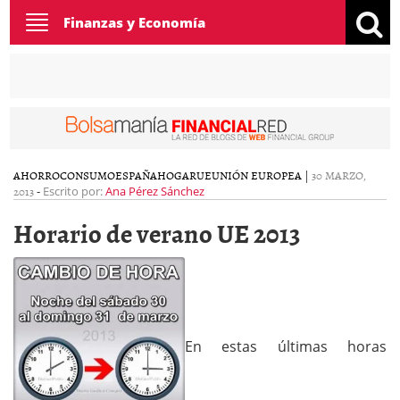
Toggle
Finanzas y Economía
navigation
AHORRO
CONSUMO
ESPAÑA
HOGAR
UE
UNIÓN EUROPEA
|
30 MARZO,
2013
-
Escrito por:
Ana Pérez Sánchez
Horario de verano UE 2013
En estas últimas horas