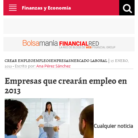
Toggle
Finanzas y Economía
navigation
CREAR EMPLEO
EMPLEOS
EMPRESAS
MERCADO LABORAL
|
15 ENERO,
2013
-
Escrito por:
Ana Pérez Sánchez
Empresas que crearán empleo en
2013
Cualquier noticia