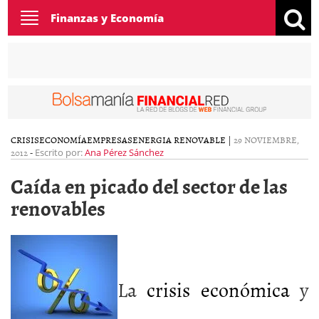
Toggle
Finanzas y Economía
navigation
CRISIS
ECONOMÍA
EMPRESAS
ENERGIA RENOVABLE
|
29 NOVIEMBRE,
2012
-
Escrito por:
Ana Pérez Sánchez
Caída en picado del sector de las
renovables
La
crisis económica
y