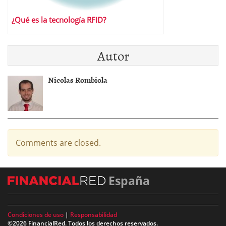
¿Qué es la tecnología RFID?
Autor
Nicolas Rombiola
Comments are closed.
España
Condiciones de uso
|
Responsabilidad
©2026 FinancialRed. Todos los derechos reservados.