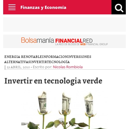
Toggle
Finanzas y Economía
navigation
ENERGIA RENOVABLE
INFORMACION
INVERSIONES
ALTERNATIVAS
INVERTIR
TECNOLOGÍA
|
23 ABRIL, 2010
-
Escrito por:
Nicolas Rombiola
Invertir en tecnologia verde