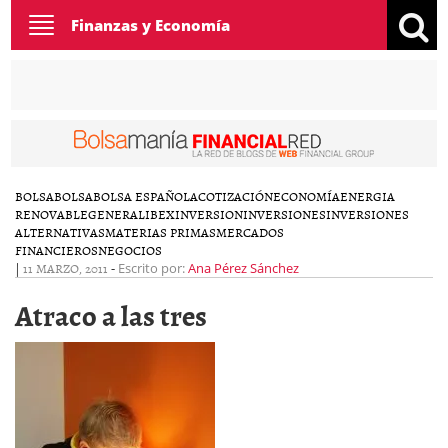
Toggle
Finanzas y Economía
navigation
BOLSA
BOLSA
BOLSA ESPAÑOLA
COTIZACIÓN
ECONOMÍA
ENERGIA
RENOVABLE
GENERAL
IBEX
INVERSION
INVERSIONES
INVERSIONES
ALTERNATIVAS
MATERIAS PRIMAS
MERCADOS
FINANCIEROS
NEGOCIOS
|
11 MARZO, 2011
-
Escrito por:
Ana Pérez Sánchez
Atraco a las tres