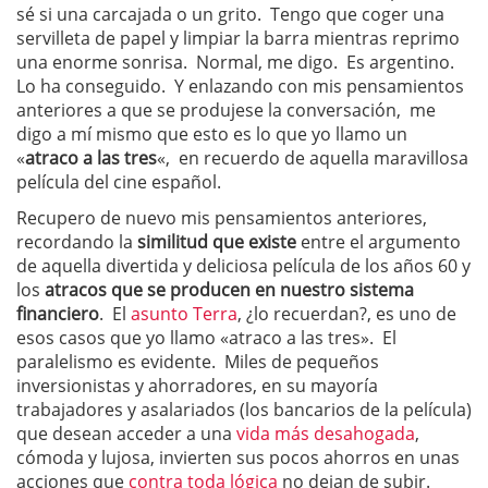
sé si una carcajada o un grito. Tengo que coger una
servilleta de papel y limpiar la barra mientras reprimo
una enorme sonrisa. Normal, me digo. Es argentino.
Lo ha conseguido. Y enlazando con mis pensamientos
anteriores a que se produjese la conversación, me
digo a mí mismo que esto es lo que yo llamo un
«
atraco a las tres
«, en recuerdo de aquella maravillosa
película del cine español.
Recupero de nuevo mis pensamientos anteriores,
recordando la
similitud que existe
entre el argumento
de aquella divertida y deliciosa película de los años 60 y
los
atracos que se producen en nuestro sistema
financiero
. El
asunto Terra
, ¿lo recuerdan?, es uno de
esos casos que yo llamo «atraco a las tres». El
paralelismo es evidente. Miles de pequeños
inversionistas y ahorradores, en su mayoría
trabajadores y asalariados (los bancarios de la película)
que desean acceder a una
vida más desahogada
,
cómoda y lujosa, invierten sus pocos ahorros en unas
acciones que
contra toda lógica
no dejan de subir.