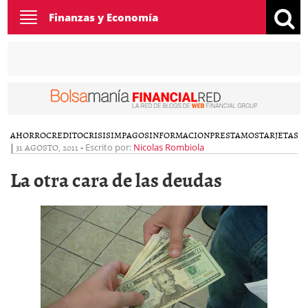
Toggle
Finanzas y Economía
navigation
AHORRO
CREDITO
CRISIS
IMPAGOS
INFORMACION
PRESTAMOS
TARJETAS
|
31 AGOSTO, 2011
-
Escrito por:
Nicolas Rombiola
La otra cara de las deudas