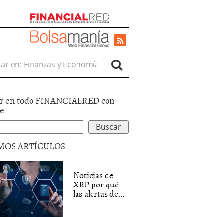
r en:
r en todo FINANCIALRED con
le
MOS ARTÍCULOS
Noticias de
XRP por qué
las alertas de...