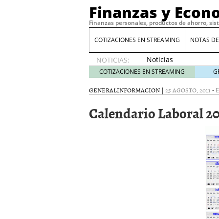
Finanzas y Econ
Finanzas personales, productos de ahorro, sis
COTIZACIONES EN STREAMING
NOTAS DE
Noticias
NOTICIAS:
de XRP
COTIZACIONES EN STREAMING
G
por qué
las
GENERAL
INFORMACION
|
25 AGOSTO, 2011
-
E
alertas
Calendario Laboral 20
de
whales
suelen
llegar
tarde
16
de abril
de 2026
Comparativa Costes vs A
acelera la rentabilidad?
Meses sin intereses: Có
compras
24 de noviemb
Planificar tu herencia t