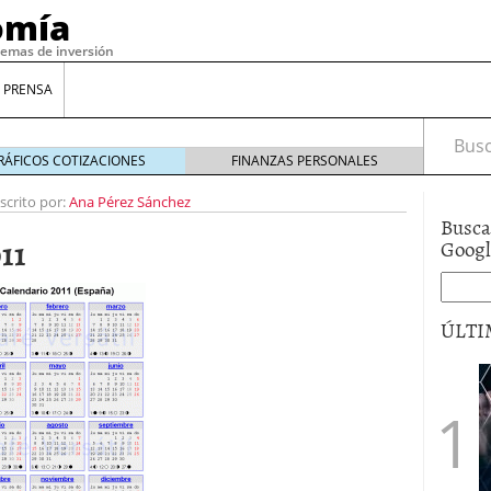
omía
temas de inversión
 PRENSA
Busca
RÁFICOS COTIZACIONES
FINANZAS PERSONALES
scrito por:
Ana Pérez Sánchez
Busca
11
Goog
ÚLTI
gilidad: ¿Por qué el Préstamo Promotor privado
12 de diciembre de 2025
mo aprovechar esta opción para gestionar tus
re de 2025
ambién es una decisión financiera: cómo anticiparte