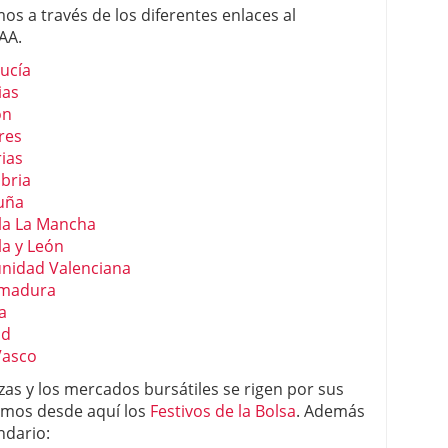
os a través de los diferentes enlaces al
AA.
ucía
ias
ón
res
ias
bria
luña
lla La Mancha
la y León
unidad Valenciana
emadura
a
id
Vasco
as y los mercados bursátiles se rigen por sus
emos desde aquí los
Festivos de la Bolsa
. Además
ndario: