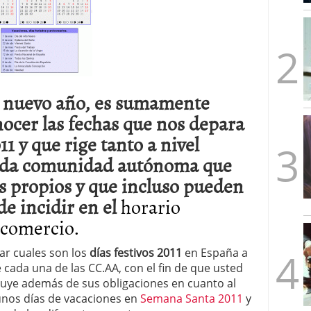
mbre de 2025
ware punto de venta?
3 de octubre de 2025
 nuevo año, es sumamente
ocer las fechas que nos depara
11 y que rige tanto a nivel
cada comunidad autónoma que
os propios y que incluso pueden
de incidir en el
horario
 comercio.
r cuales son los
días festivos 2011
en España a
de cada una de las CC.AA, con el fin de que usted
ncluye además de sus obligaciones en cuanto al
 unos días de vacaciones en
Semana Santa 2011
y