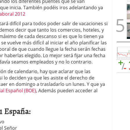
ndo los diferentes puentes que se van
 que inicia. También podéis iros adelantando ya
laboral 2012
ará difícil para todos poder salir de vacaciones si
odemos decir que tanto los comercios, hoteles, y
 máximo de cada descanso si es que lo tienen ya
e vuelve más difícil al iniciar el año planificar las
aboral de que cuando llegue la fecha serán fechas
 haberlas elegido. Lo mejor será fijar una fecha
odavía seamos empleados y no lo contrario.
ón de calendario, hay que aclarar que las
o deciden ya que les asiste el derecho de
caer en domingo a trasladarlo un lunes. Y que ya
ial Español (BOE)
, Además pueden acceder al
1 España:
vo
el Señor