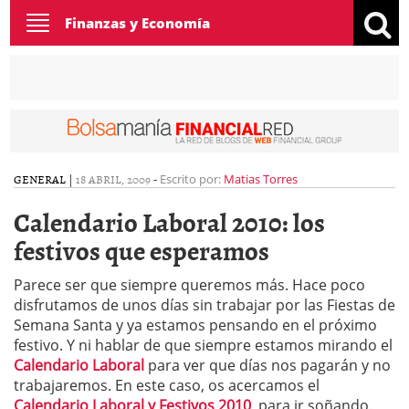
Toggle
Finanzas y Economía
navigation
GENERAL
|
18 ABRIL, 2009
-
Escrito por:
Matias Torres
Calendario Laboral 2010: los
festivos que esperamos
Parece ser que siempre queremos más. Hace poco
disfrutamos de unos días sin trabajar por las Fiestas de
Semana Santa y ya estamos pensando en el próximo
festivo. Y ni hablar de que siempre estamos mirando el
Calendario Laboral
para ver que días nos pagarán y no
trabajaremos. En este caso, os acercamos el
Calendario Laboral y Festivos 2010
, para ir soñando.