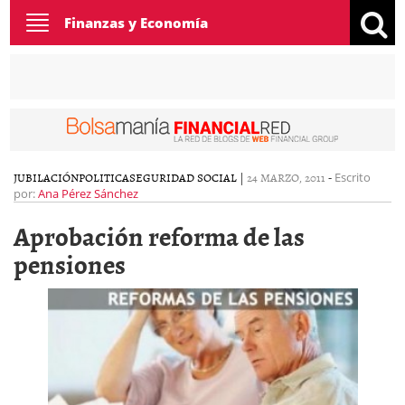
Toggle
Finanzas y Economía
navigation
JUBILACIÓN
POLITICA
SEGURIDAD SOCIAL
|
24 MARZO, 2011
-
Escrito
por:
Ana Pérez Sánchez
Aprobación reforma de las
pensiones