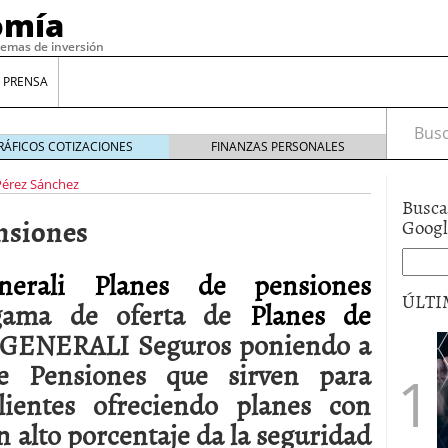
omía
temas de inversión
 PRENSA
Busca
RÁFICOS COTIZACIONES
FINANZAS PERSONALES
Pérez Sánchez
Busca
nsiones
Goog
nerali Planes de pensiones
ÚLTI
gama de oferta de
Planes de
e GENERALI Seguros poniendo a
gilidad: ¿Por qué el Préstamo Promotor privado
de Pensiones que sirven para
12 de diciembre de 2025
clientes ofreciendo planes con
mo aprovechar esta opción para gestionar tus
re de 2025
 alto porcentaje da la seguridad
ambién es una decisión financiera: cómo anticiparte