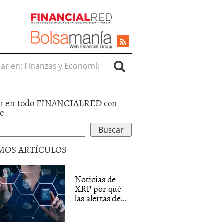
r en:
r en todo FINANCIALRED con
le
MOS ARTÍCULOS
Noticias de
XRP por qué
las alertas de...