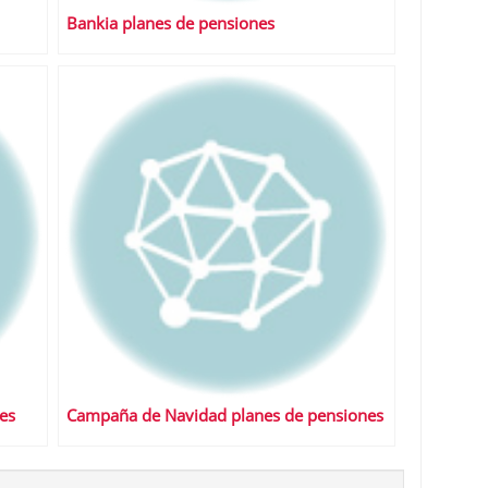
Bankia planes de pensiones
es
Campaña de Navidad planes de pensiones