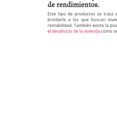
de rendimientos.
a los costes
21 de novie
¿Cuánto cuesta un soft
Este tipo de productos se trata
brindarle a los que buscan inver
rentabilidad. También existe la po
el desahucio de la vivienda
como se