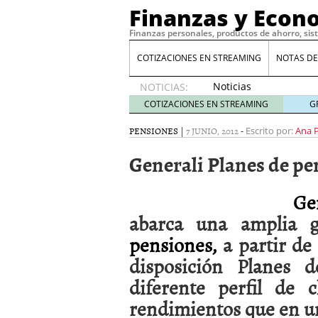
Finanzas y Econ
Finanzas personales, productos de ahorro, sis
COTIZACIONES EN STREAMING
NOTAS DE
Noticias
NOTICIAS:
de XRP
COTIZACIONES EN STREAMING
G
por qué
las
PENSIONES
|
7 JUNIO, 2012
-
Escrito por:
Ana 
alertas
Generali Planes de pe
de
whales
suelen
Ge
llegar
tarde
16
abarca una amplia 
de abril
pensiones,
a partir d
de 2026
Comparativa Costes vs A
disposición Planes 
acelera la rentabilidad?
diferente perfil de 
Meses sin intereses: Có
compras
24 de noviemb
rendimientos que en un
Planificar tu herencia t