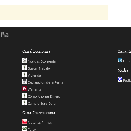
aña
Canal Economía
Canal I
Finan
Noticias Economía
Buscar Trabajo
Media
Vivienda
Radio
Declaración de la Renta
Warrants
Cómo Ahorrar Dinero
Cambio Euro Dolar
Canal Internacional
Materias Primas
Forex