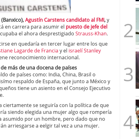
mbre de 2025
ware punto de venta?
3 de octubre de 2025
 (Banxico),
Agustín Carstens candidato al FMI
,
y
stá en carrera para asumir el
puesto de jefe del
ocupaba el ahora desprestigiado
Strauss-Khan
.
cirse en quedaría en tercer lugar entre los que
stiane Lagarde de Francia
y el
israelí Stanley
iene reconocimiento internacional.
o de más de una docena de países
ldo de países como: India, China, Brasil o
tisímo respaldo de España, que junto a México y
ueños tiene un asiento en el Consejo Ejecutivo
e.
a ciertamente se seguiría con la política de que
aría siendo elegida una mujer algo que rompería
 sea asumido por un hombre, pero dado que no
 arriesgarse a eelgir tal vez a una mujer.