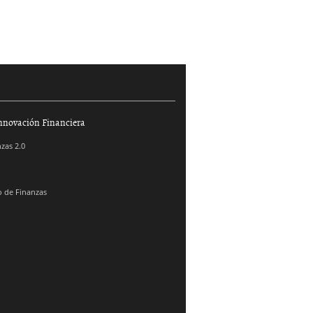
nnovación Financiera
zas 2.0
 de Finanzas