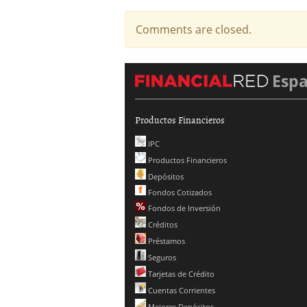
Comments are closed.
Esp
Productos Financieros
IPC
Productos Financieros
Depósitos
Fondos Cotizados
Fondos de Inversión
Créditos
Préstamos
Seguros
Tarjetas de Crédito
Cuentas Corrientes
Mejores Depósitos