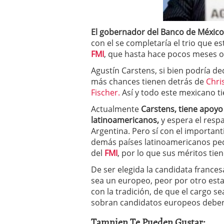
a los costes
21 de novie
¿Cuánto cuesta un soft
El gobernador del Banco de México
con el se completaría el trio que e
FMI
, que hasta hace pocos meses 
Agustín Carstens, si bien podría de
más chances tienen detrás de
Chri
Fischer.
Así y todo este mexicano t
Actualmente
Carstens, tiene apoy
latinoamericanos,
y espera el respa
Argentina. Pero sí con el importan
demás países latinoamericanos peq
del
FMI
, por lo que sus méritos tien
De ser elegida la candidata frances
sea un europeo, peor por otro est
con la tradición, de que el cargo
sobran candidatos europeos deberán
Tamnien Te Pueden Gustar: