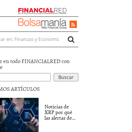
r en:
r en todo FINANCIALRED con
le
MOS ARTÍCULOS
Noticias de
XRP por qué
las alertas de...