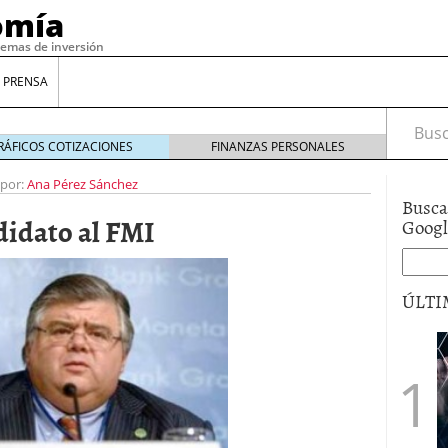
omía
temas de inversión
 PRENSA
Busca
RÁFICOS COTIZACIONES
FINANZAS PERSONALES
 por:
Ana Pérez Sánchez
Busca
didato al FMI
Goog
ÚLTI
gilidad: ¿Por qué el Préstamo Promotor privado
12 de diciembre de 2025
mo aprovechar esta opción para gestionar tus
re de 2025
ambién es una decisión financiera: cómo anticiparte