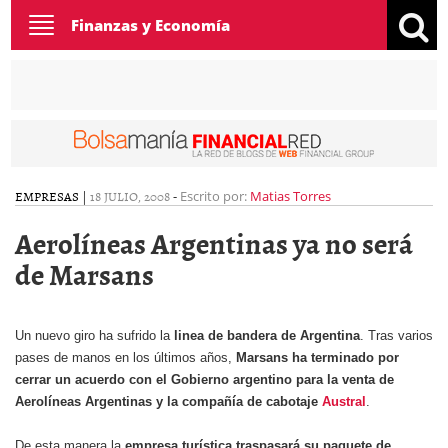
Toggle
Finanzas y Economía
navigation
EMPRESAS
|
18 JULIO, 2008
-
Escrito por:
Matias Torres
Aerolíneas Argentinas ya no será
de Marsans
Un nuevo giro ha sufrido la
linea de bandera de Argentina
. Tras varios
pases de manos en los últimos años,
Marsans ha terminado por
cerrar un acuerdo con el Gobierno argentino para la venta de
Aerolíneas Argentinas
y la compañía de cabotaje
Austral
.
De esta manera la
empresa turística traspasará su paquete de