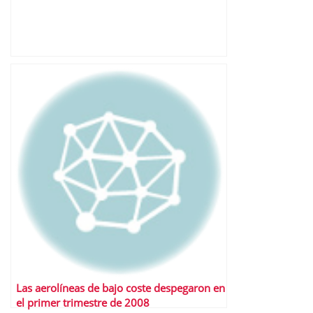
Las aerolíneas de bajo coste despegaron en
el primer trimestre de 2008