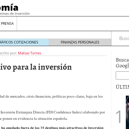
omía
temas de inversión
 PRENSA
Busca
RÁFICOS COTIZACIONES
FINANZAS PERSONALES
scrito por:
Matias Torres
Busca
ivo para la inversión
Goog
ÚLTI
ad de mercados, crisis financiera, políticas poco claras, baja en los
gilidad: ¿Por qué el Préstamo Promotor privado
12 de diciembre de 2025
e Inversión Extranjera Directa (FDI Confidence Index) elaborado por
mo aprovechar esta opción para gestionar tus
e ponen en evidencia la situación española.
re de 2025
ambién es una decisión financiera: cómo anticiparte
ha quedado fuera de los 25 destinos más atractivos de inversión
y