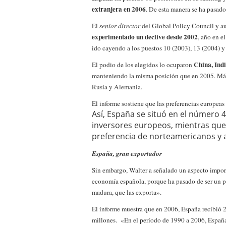
a los costes
21 de novie
extranjera en 2006
. De esta manera se ha pasado
¿Cuánto cuesta un soft
El
senior director
del Global Policy Council y au
experimentado un declive desde 2002
, año en e
ido cayendo a los puestos 10 (2003), 13 (2004) y
China, Ind
El podio de los elegidos lo ocuparon
manteniendo la misma posición que en 2005. Más 
Rusia y Alemania.
El informe sostiene que las preferencias europeas 
Así, España se situó en el número 47
inversores europeos, mientras que 
preferencia de norteamericanos y a
España, gran exportador
Sin embargo, Walter a señalado un aspecto impor
economía española, porque ha pasado de ser un p
madura, que las exporta».
El informe muestra que en 2006, España recibió 
millones. «En el período de
1990 a 2006, España