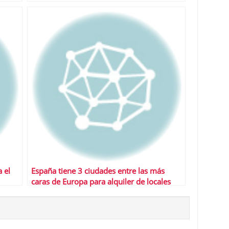
 el
España tiene 3 ciudades entre las más
caras de Europa para alquiler de locales
comerciales