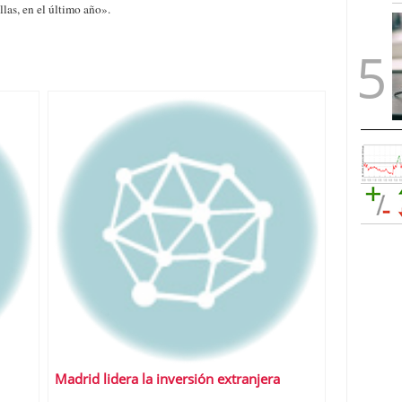
llas, en el último año».
Madrid lidera la inversión extranjera