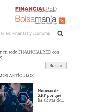
r en:
r en todo FINANCIALRED con
le
MOS ARTÍCULOS
Noticias de
XRP por qué
las alertas de...