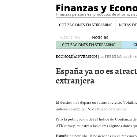
Finanzas y Econ
Finanzas personales, productos de ahorro, sis
COTIZACIONES EN STREAMING
NOTAS DE
Noticias
NOTICIAS:
de XRP
COTIZACIONES EN STREAMING
G
por qué
las
ECONOMÍA
INVERSION
|
14 FEBRERO, 2008
-
E
alertas
España ya no es atract
de
whales
extranjera
suelen
llegar
tarde
16
de abril
El destino nos depara un futuro incierto. Volatilid
de 2026
índices de empleo. Nada bueno para contar.
Comparativa Costes vs A
acelera la rentabilidad?
Pero la publicación del el Índice de Confianza d
Meses sin intereses: Có
ATKearney, muestra a las claras algunos datos qu
compras
24 de noviemb
Planificar tu herencia t
España
ha perdido 18 posiciones en su ranking 