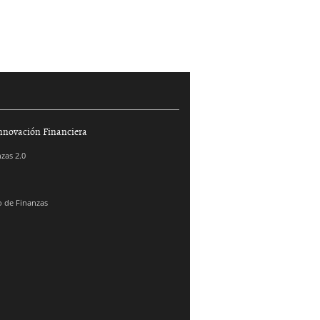
nnovación Financiera
zas 2.0
 de Finanzas