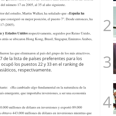
mbre de 2025
 del número 17 en 2005, al 35 al año siguiente.
ware punto de venta?
3 de octubre de 2025
España ha
tor del estudio, Martin Walker, ha señalado que «
l que consiguió su mejor posición, el puesto 7″. Desde entonces, ha
 17 (2005).
ia y Estados Unidos
respectivamente, seguidos por Reino Unido,
atrás se ubicaron Hong Kong, Brasil, Singapur, Emiratos Árabes,
fueron las que eliminaron al país del grupo de los más atractivos.
 de la lista de países preferentes para los
ocupó los puestos 22 y 33 en el ranking de
siáticos, respectivamente.
tante: «Ha cambiado algo fundamental en la naturaleza de la
aís emergente, que importaba inversiones, a ser una economía
20.000 millones de dólares en inversiones y exportó 89.000
 obtuvo 443.000 millones de dólares en inversiones mientras que