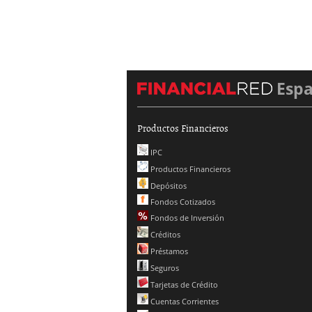
Esp
Productos Financieros
IPC
Productos Financieros
Depósitos
Fondos Cotizados
Fondos de Inversión
Créditos
Préstamos
Seguros
Tarjetas de Crédito
Cuentas Corrientes