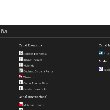
aña
Canal Economía
Canal I
Finan
Noticias Economía
Buscar Trabajo
Media
Vivienda
Radio
Declaración de la Renta
Warrants
Cómo Ahorrar Dinero
Cambio Euro Dolar
Canal Internacional
Materias Primas