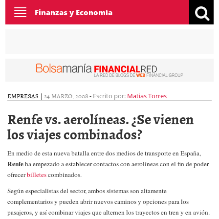
Toggle
Finanzas y Economía
navigation
EMPRESAS
|
24 MARZO, 2008
-
Escrito por:
Matias Torres
Renfe vs. aerolíneas. ¿Se vienen
los viajes combinados?
En medio de esta nueva batalla entre dos medios de transporte en España,
Renfe
ha empezado a establecer contactos con aerolíneas con el fin de poder
ofrecer
billetes
combinados.
Según especialistas del sector, ambos sistemas son altamente
complementarios y pueden abrir nuevos caminos y opciones para los
pasajeros, y así combinar viajes que alternen los trayectos en tren y en avión.