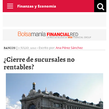
Toggle
Finanzas y Economía
navigation
BANCOS
|
5 JULIO, 2010
-
Escrito por:
Ana Pérez Sánchez
¿Cierre de sucursales no
rentables?