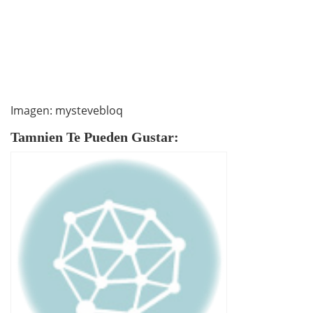
Imagen: mystevebloq
Tamnien Te Pueden Gustar: