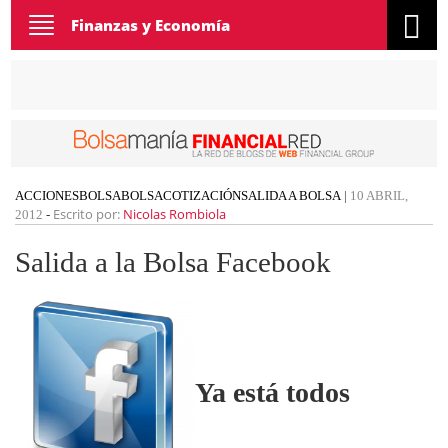
Toggle
Finanzas y Economía
navigation
ACCIONES
BOLSA
BOLSA
COTIZACIÓN
SALIDA A BOLSA
|
10 ABRIL,
Escrito por:
Nicolas Rombiola
2012
-
Salida a la Bolsa Facebook
Ya está todos