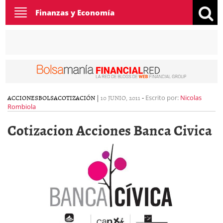
Toggle
Finanzas y Economía
navigation
ACCIONES
BOLSA
COTIZACIÓN
|
10 JUNIO, 2011
-
Escrito por:
Nicolas
Rombiola
Cotizacion Acciones Banca Civica