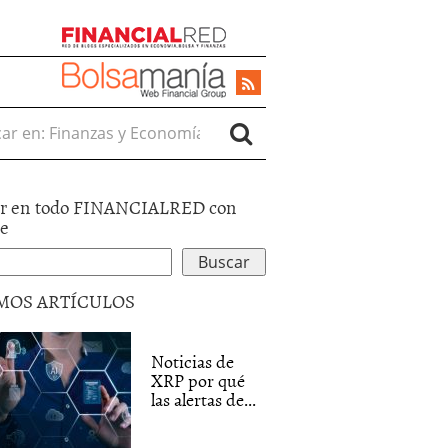
r en:
r en todo FINANCIALRED con
le
MOS ARTÍCULOS
Noticias de
XRP por qué
las alertas de...