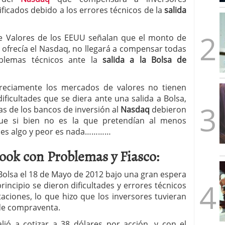
mbre de 2025
ficados debido a los errores técnicos de la
salida
ware punto de venta?
3 de octubre de 2025
e Valores de los EEUU señalan que el monto de
 ofrecía el Nasdaq, no llegará a compensar todas
blemas técnicos ante la
salida a la Bolsa de
reciamente los mercados de valores no tienen
ificultades que se diera ante una salida a Bolsa,
s de los bancos de inversión al
Nasdaq
debieron
ue si bien no es la que pretendían al menos
o es algo y peor es nada…………
book con Problemas y Fiasco:
olsa el 18 de Mayo de 2012 bajo una gran espera
rincipio se dieron dificultades y errores técnicos
aciones, lo que hizo que los inversores tuvieran
de compraventa.
lió a cotizar a 38 dólares por acción, y con el