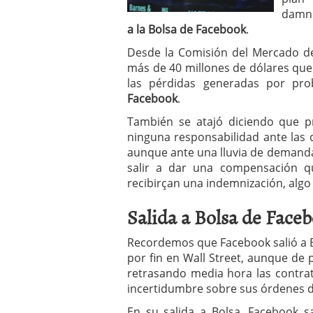
a los costes
21 de novie
damni
¿Cuánto cuesta un soft
a la Bolsa de Facebook
.
Desde la Comisión del Mercado d
más de 40 millones de dólares que
las pérdidas generadas por pro
Facebook
.
También se atajó diciendo que p
ninguna responsabilidad ante las d
aunque ante una lluvia de demanda
salir a dar una compensación q
recibirçan una indemnización, alg
Salida a Bolsa de Face
Recordemos que Facebook salió a B
por fin en Wall Street, aunque de p
retrasando media hora las contrat
incertidumbre sobre sus órdenes 
En su salida a Bolsa, Facebook sa