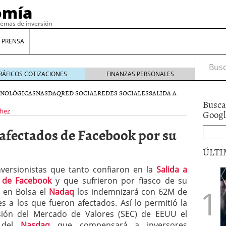
omía
temas de inversión
 PRENSA
Busca
RÁFICOS COTIZACIONES
FINANZAS PERSONALES
CNOLÓGICAS
NASDAQ
RED SOCIAL
REDES SOCIALES
SALIDA A
Busca
chez
Goog
afectados de Facebook por su
ÚLTI
nversionistas que tanto confiaron en la
Salida a
 de Facebook
y que sufrieron por fiasco de su
gilidad: ¿Por qué el Préstamo Promotor privado
 en Bolsa el
Nadaq
los indemnizará con 62M de
12 de diciembre de 2025
es a los que fueron afectados. Así lo permitió la
mo aprovechar esta opción para gestionar tus
re de 2025
ión del Mercado de Valores (SEC) de EEUU el
ambién es una decisión financiera: cómo anticiparte
 del
Nasdaq
que compensará a inversores