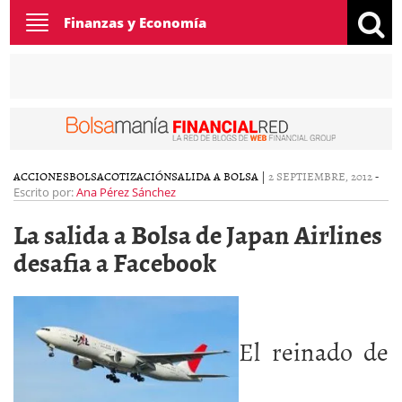
Toggle
Finanzas y Economía
navigation
ACCIONES
BOLSA
COTIZACIÓN
SALIDA A BOLSA
|
2 SEPTIEMBRE, 2012
-
Escrito por:
Ana Pérez Sánchez
La salida a Bolsa de Japan Airlines
desafia a Facebook
El reinado de