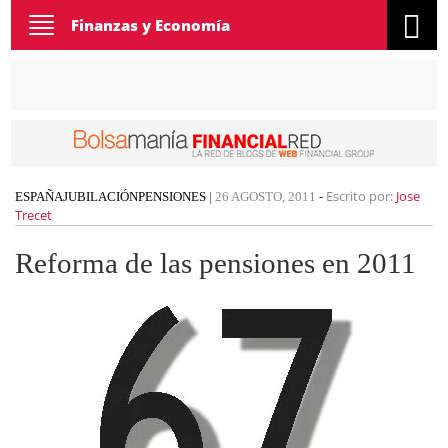
Toggle
Finanzas y Economía
navigation
Escrito por:
Jose
ESPAÑA
JUBILACIÓN
PENSIONES
|
26 AGOSTO, 2011
-
Trecet
Reforma de las pensiones en 2011